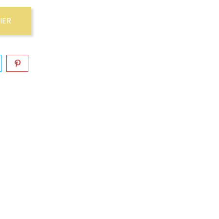
IER
s