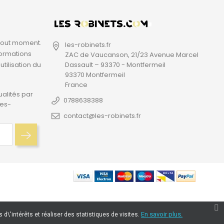
 tout moment.
les-robinets.fr
formations
ZAC de Vaucanson, 21/23 Avenue Marcel
utilisation du
Dassault – 93370 - Montfermeil
93370 Montfermeil
France
ualités par
0788638388
les-
contact@les-robinets.fr
En savoir plus.
d\'intérêts et réaliser des statistiques de visites.