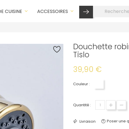
DE CUISINE
ACCESSOIRES
keyboard_arrow_down
keyboard_arrow_down
Douchette robi
Tislo
39,90 €
Couleur :
Doré
Quantité :
Poser une q
Livraison