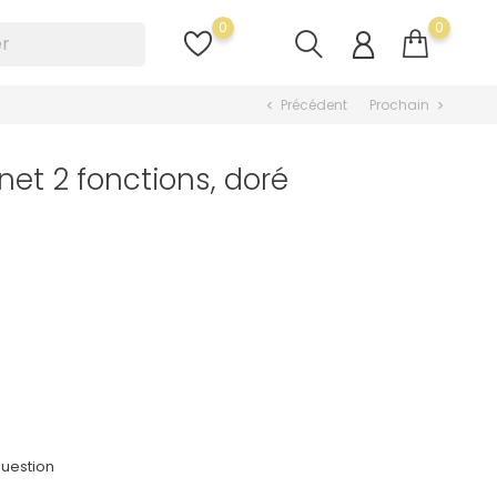
0
0
Précédent
Prochain
chevron_left
chevron_right
net 2 fonctions, doré
uestion