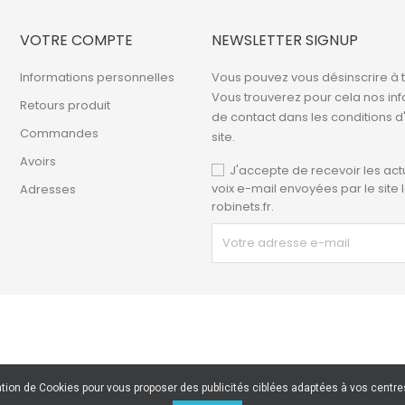
VOTRE COMPTE
NEWSLETTER SIGNUP
Informations personnelles
Vous pouvez vous désinscrire à
Vous trouverez pour cela nos in
Retours produit
de contact dans les conditions d'
Commandes
site.
Avoirs
J'accepte de recevoir les act
voix e-mail envoyées par le site 
Adresses
robinets.fr.
ation de Cookies pour vous proposer des publicités ciblées adaptées à vos centres 